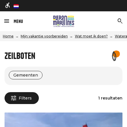
nl
Menu
Home
Mijn vakantie voorbereiden
Wat moet ik doen?
Watera
Zeilboten
Gemeenten
Filters
1 resultaten