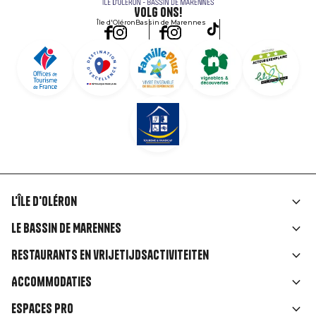
Volg ons!
Île d'Oléron
Bassin de Marennes
L'île d'Oléron
Liens
Le Bassin de Marennes
rubriques
Restaurants en vrijetijdsactiviteiten
Accommodaties
Espaces Pro