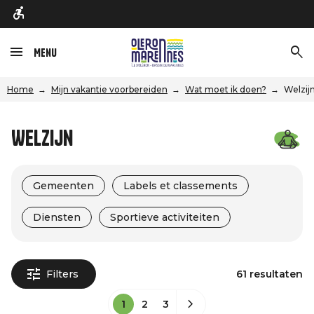
Menu
Home
Mijn vakantie voorbereiden
Wat moet ik doen?
Welzij
Welzijn
Gemeenten
Labels et classements
Diensten
Sportieve activiteiten
Filters
61 resultaten
1
2
3