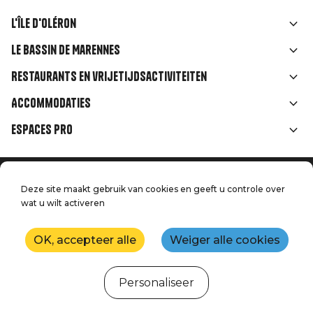
L'île d'Oléron
Liens
Le Bassin de Marennes
rubriques
Restaurants en vrijetijdsactiviteiten
Accommodaties
Espaces Pro
Home
Menu
Deze site maakt gebruik van cookies en geeft u controle over
Juridische informatie
Druk op
wat u wilt activeren
Pied
Handtoerisme
Onze kwaliteitsbeloften
Neem contact met ons op
de
OK, accepteer alle
Weiger alle cookies
Kaart
Productie: StudioJuillet
page
Personaliseer
Webcams
Weer
Getijden
Agenda