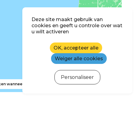
Deze site maakt gebruik van
cookies en geeft u controle over wat
u wilt activeren
OK, accepteer alle
Weiger alle cookies
Personaliseer
en wanneer ik de kaart verplaats
hrijven voor de nieuwsbrief