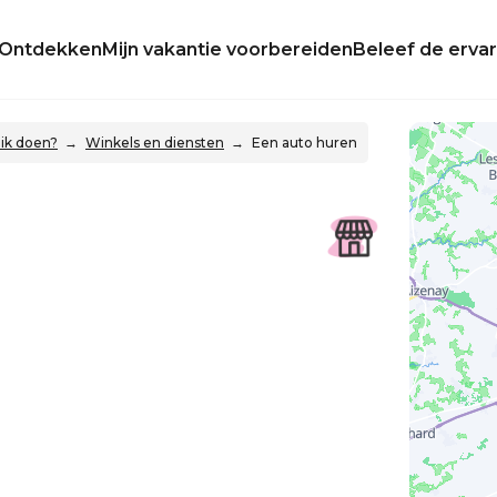
Ontdekken
Mijn vakantie voorbereiden
Beleef de ervar
ik doen?
Winkels en diensten
Een auto huren