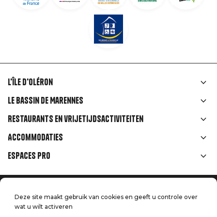
L'île d'Oléron
Liens
Le Bassin de Marennes
rubriques
Restaurants en vrijetijdsactiviteiten
Accommodaties
Espaces Pro
Home
Menu
Deze site maakt gebruik van cookies en geeft u controle over
Juridische informatie
Druk op
wat u wilt activeren
Pied
Handtoerisme