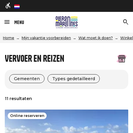
nl
Menu
Home
Mijn vakantie voorbereiden
Wat moet ik doen?
Winkel
Vervoer en reizen
Gemeenten
Types gedetailleerd
11 resultaten
Online reserveren