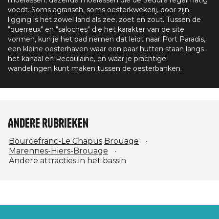
voedt. Soms agrarisch, soms oesterkwekerij, door zijn
ligging is het zowel land als zee, zoet en zout. Tussen de
"querreux" en "saloches" die het karakter van de site
vormen, kun je het pad nemen dat leidt naar Port Paradis,
een kleine oesterhaven waar een paar hutten staan langs
het kanaal en Recoulaine, en waar je prachtige
wandelingen kunt maken tussen de oesterbanken.
Andere rubrieken
Bourcefranc-Le Chapus
Brouage
Marennes-Hiers-Brouage
Andere attracties in het bassin