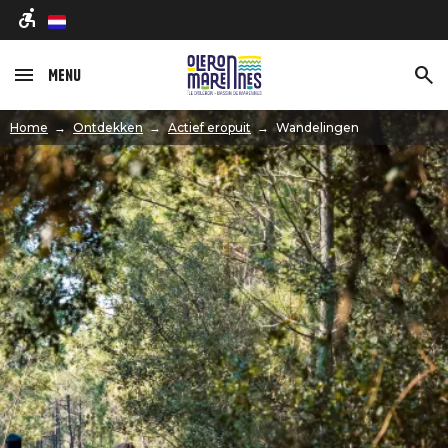
nl
Menu
Afbeelding
Home
Ontdekken
Actief eropuit
Wandelingen