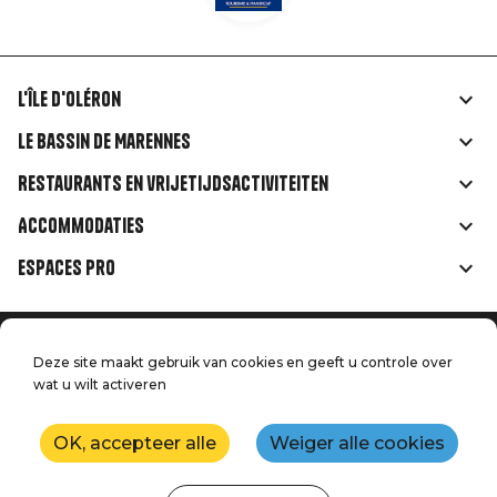
L'île d'Oléron
Liens
Le Bassin de Marennes
rubriques
Restaurants en vrijetijdsactiviteiten
Accommodaties
Espaces Pro
Home
Menu
Deze site maakt gebruik van cookies en geeft u controle over
Juridische informatie
Druk op
wat u wilt activeren
Pied
Handtoerisme
Onze kwaliteitsbeloften
Neem contact met ons op
de
OK, accepteer alle
Weiger alle cookies
Kaart
Productie: StudioJuillet
page