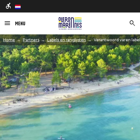
nl
Menu
Afbeelding
Home
Partners
Labels en ranglijsten
Verantwoord varen labe