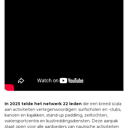
In 2025 telde het netwerk 22 leden
die een breed scala
aan activiteiten vertegenwoordigen: surfscholen en -clubs,
kanoën en kajakken, stand-up paddling, zeiltochten,
watersportcentra en kustreddingsdiensten. Deze aanpak
staat open voor alle aanbieders van nautische activiteiten