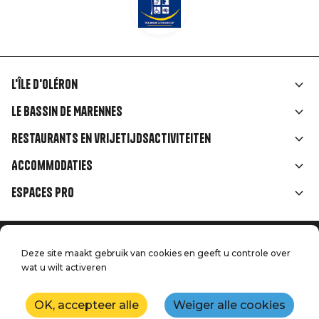
L'île d'Oléron
Liens
Le Bassin de Marennes
rubriques
Restaurants en vrijetijdsactiviteiten
Accommodaties
Espaces Pro
Home
Menu
Deze site maakt gebruik van cookies en geeft u controle over
Juridische informatie
wat u wilt activeren
Druk op
Pied
Handtoerisme
Onze kwaliteitsbeloften
Neem contact met ons op
de
OK, accepteer alle
Weiger alle cookies
Kaart
Productie: StudioJuillet