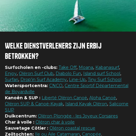
Welke dienstverleners zijn erbij
betrokken?
Surfscholen en -clubs:
Take Off
,
Moana
,
Kabanasurf
,
Enjoy
,
Oléron Surf Club
,
Diabolo Fun
,
Island surf School
,
Surfari
,
Drop'in Surf Academy
,
Line-Up
,
Tiny Surf School
Watersportcentra:
CNCO
,
Centre Sportif Départemental
de Boyardville
Kanoën & SUP :
Liberté Oléron Canoë
,
Aloha Canoë
,
Oléron SUP & Canoë-Kayak
,
Island Kayak Oléron
,
Salicorne
SUP
Duikcentrum:
Oléron Plongée - les Joyeux Corsaires
Char à voile :
Oléron char à voile
Sauvetage Côtier :
Oléron coastal rescue
Zeiltochten:
Ile ou Aile Catamaran
,
Canopée
.