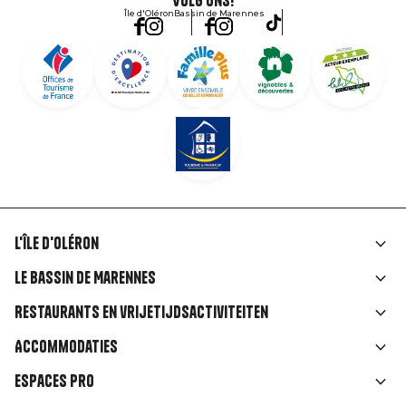
Volg ons!
Île d'Oléron
Bassin de Marennes
L'île d'Oléron
Liens
Le Bassin de Marennes
rubriques
Restaurants en vrijetijdsactiviteiten
Accommodaties
Espaces Pro