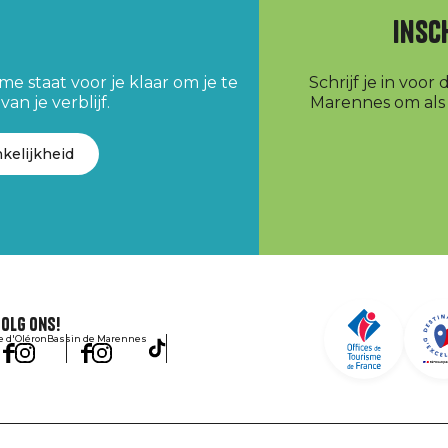
Insc
e staat voor je klaar om je te
Schrijf je in voo
an je verblijf.
Marennes om als e
kelijkheid
olg ons!
le d'Oléron
Bassin de Marennes