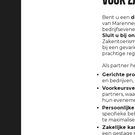
Bent u een
d
van Marennes
bedrijfseven
Sluit u bij o
Zakentoerism
bij een gevar
prachtige reg
Als partner 
Gerichte pr
en bedrijven,
Voorkeursve
partners, waa
hun evenemen
Persoonlijke
specifieke b
te maximalise
Zakelijke ka
een gestage s