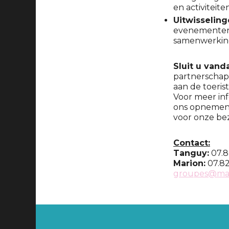
en activiteit
Uitwisselin
evenementen 
samenwerking
Sluit u vand
partnerschap
aan de toeri
Voor meer in
ons opnemen.
voor onze be
Contact:
Tanguy:
07.8
Marion:
07.82
groupes@mar