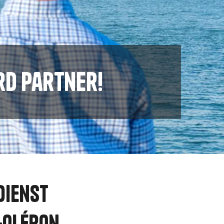
d partner!
Dienst
-Oléron