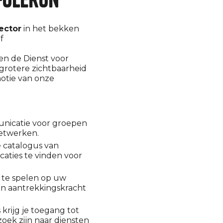
sector
in het bekken
f
n de Dienst voor
grotere zichtbaarheid
motie van onze
nicatie voor groepen
netwerken.
 catalogus van
aties te vinden voor
 te spelen op uw
en aantrekkingskracht
 krijg je toegang tot
oek zijn naar diensten