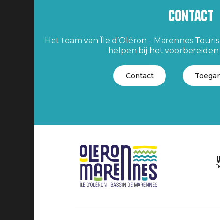
Contact
Het team van Île d’Oléron - Marennes Tourism
helpen bij het voorbereiden v
Contact
Toegan
V
Î