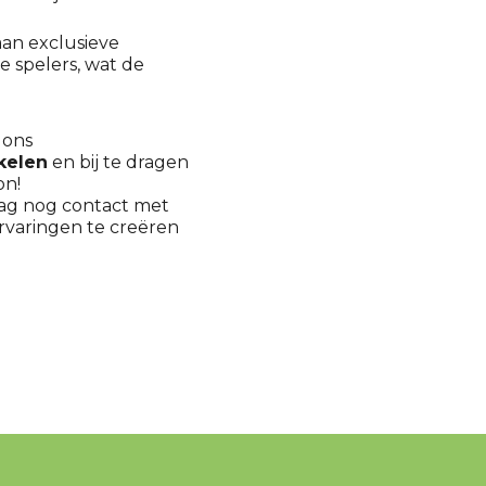
aan exclusieve
 spelers, wat de
 ons
kelen
en bij te dragen
on!
aag nog contact met
rvaringen te creëren