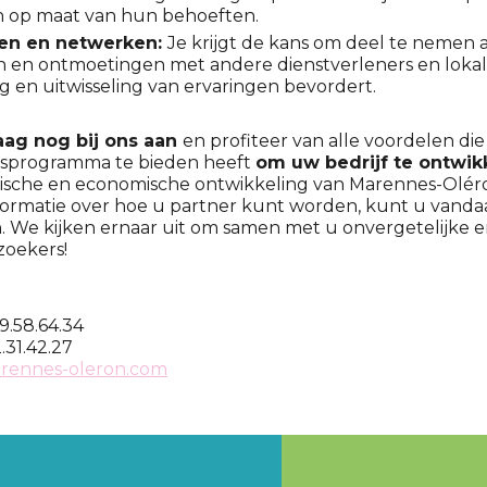
en op maat van hun behoeften.
gen en netwerken:
Je krijgt de kans om deel te nemen 
en ontmoetingen met andere dienstverleners en lokale
 en uitwisseling van ervaringen bevordert.
aag nog bij ons aan
en profiteer van alle voordelen die
sprogramma te bieden heeft
om uw bedrijf te ontwik
stische en economische ontwikkeling van Marennes-Olér
formatie over hoe u partner kunt worden, kunt u vand
 We kijken ernaar uit om samen met u onvergetelijke e
zoekers!
9.58.64.34
.31.42.27
ennes-oleron.com