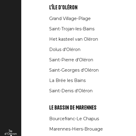
L'île d'Oléron
Liens
Grand Village-Plage
rubriques
Saint-Trojan-les-Bains
Het kasteel van Oléron
Dolus d'Oléron
Saint-Pierre d'Oléron
Saint-Georges d'Oléron
La Brée les Bains
Saint-Denis d'Oléron
Le Bassin de Marennes
Bourcefranc-Le Chapus
Marennes-Hiers-Brouage
Île
d'Oléron