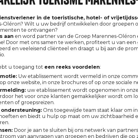
ienstverlener in de toeristische, hotel- of vrijetijds
-Oléron? Wilt u uw bedrijf ontwikkelen door groepen o
ementen te ontvangen?
ns aan
en word partner van de Groep Marennes-Oléron e
e! Door met ons samen te werken, profiteert u van een 
ieerd en veeleisend cliënteel en draagt u bij aan de pro
io.
hebt u toegang tot
een reeks voordelen
:
omotie:
Uw etablissement wordt vermeld in onze commu
 op onze website, in onze brochures of op onze sociale 
rmelding:
uw etablissement wordt opgenomen in onze
rdoor het voor onze klanten gemakkelijker wordt om loc
ten of groepsreizen.
 ondersteuning:
Ons toegewijde team staat klaar om in
ehoeften en biedt u hulp op maat om uw zichtbaarheid 
ren.
nsen:
Door je aan te sluiten bij ons netwerk van partners
troom van aanvragen van groepen en bedrijven die op z