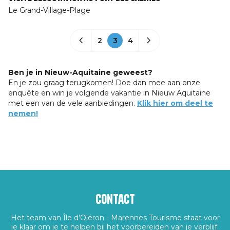
Le Grand-Village-Plage
2
3
4
Ben je in Nieuw-Aquitaine geweest?
En je zou graag terugkomen! Doe dan mee aan onze
enquête en win je volgende vakantie in Nieuw Aquitaine
met een van de vele aanbiedingen.
Klik hier om deel te
nemen!
Contact
Het team van Île d’Oléron - Marennes Tourisme staat voor
je klaar om je te helpen bij het voorbereiden van je verblijf.