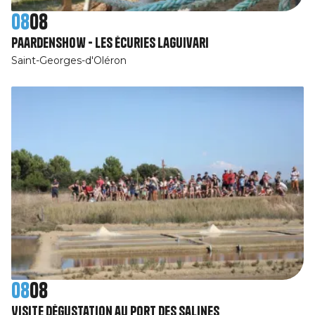
08
08
Paardenshow - Les Écuries Laguivari
Saint-Georges-d'Oléron
08
08
Visite dégustation au Port des Salines