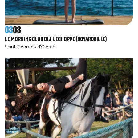
08
08
Le Morning Club bij L'Echoppe (Boyardville)
Saint-Georges-d'Oléron