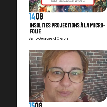
14
08
Insolites projections à la Micro-
Folie
Saint-Georges-d'Oléron
15
08