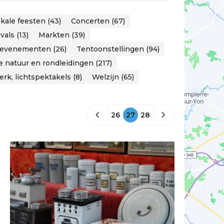
kale feesten (43)
Concerten (67)
vals (13)
Markten (39)
 evenementen (26)
Tentoonstellingen (94)
de natuur en rondleidingen (217)
rk, lichtspektakels (8)
Welzijn (65)
26
27
28