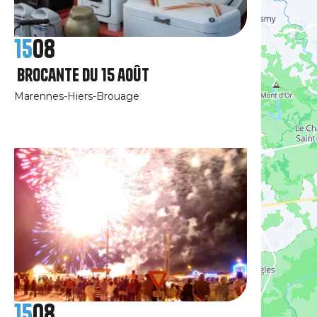
15
08
Brocante du 15 août
Marennes-Hiers-Brouage
15
08