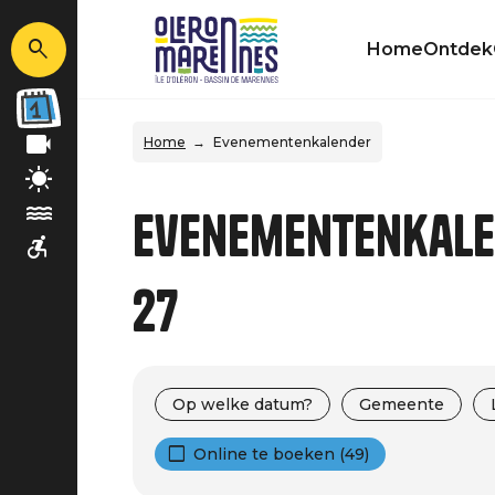
Home
Ontdek
Home
Evenementenkalender
Evenementenkalen
27
Op welke datum?
Gemeente
Online te boeken (49)