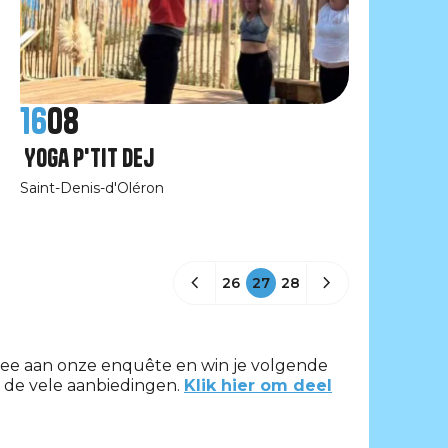
16
08
Yoga P'tit dej
Saint-Denis-d'Oléron
26
27
28
ee aan onze enquête en win je volgende
 de vele aanbiedingen.
Klik hier om deel