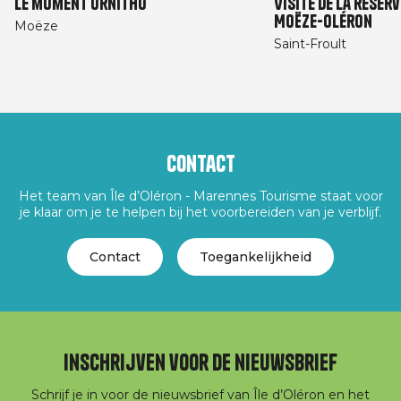
Le moment ornitho
Visite de la réser
Moëze-Oléron
Moëze
Saint-Froult
Contact
Het team van Île d’Oléron - Marennes Tourisme staat voor
je klaar om je te helpen bij het voorbereiden van je verblijf.
Contact
Toegankelijkheid
Inschrijven voor de nieuwsbrief
Schrijf je in voor de nieuwsbrief van Île d’Oléron en het