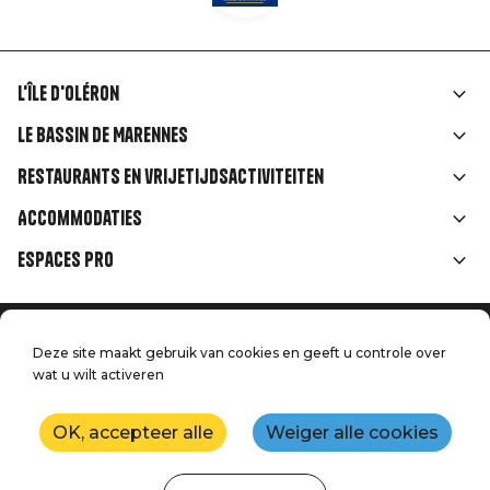
L'île d'Oléron
Liens
Le Bassin de Marennes
rubriques
Restaurants en vrijetijdsactiviteiten
Accommodaties
Espaces Pro
Home
Menu
Deze site maakt gebruik van cookies en geeft u controle over
Juridische informatie
wat u wilt activeren
Druk op
Pied
Handtoerisme
Onze kwaliteitsbeloften
Neem contact met ons op
de
OK, accepteer alle
Weiger alle cookies
Kaart
Productie: StudioJuillet
page