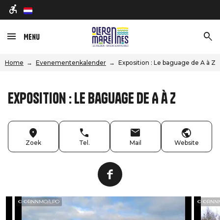
nl
Menu
Home
Evenementenkalender
Exposition : Le baguage de A à Z
Exposition : Le baguage de A à Z
Zoek
Tel.
Mail
Website
© ©RNNMO/LPO
© ©RNN