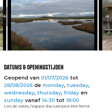
Datums & openingstijden
Geopend van
01/07/2026
tot
28/08/2026
de
monday
,
tuesday
,
wednesday
,
thursday
,
friday
en
sunday
vanaf
14:30
tot
18:00
Lors de visites, l'espace d'accueil peut être fermé.