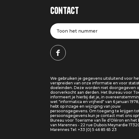
Contact
Toon het nummer
We gebruiken je gegevens uitsluitend voor he
verspreiden van onze informatie en voor statis
doeleinden. Deze worden niet doorgegeven o
doorverkocht aan derden. Het Bureau voor T
informeert je hierbij dat je, in overeenstemm
wet "informatica en vrijheid" van 6 januari 1978
hebt op inzage en wijziging van jouw
persoonsgegevens. Om toegang te krijgen tot
persoonsgegevens kun je contact met ons o
Bureau voor Toerisme van Île d’Oléron en het
van Marennes - 22 rue Dubois Meynardie 1732
Marennes Tel: +33 (0) 5 46 85 65 23