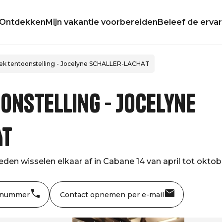
Ontdekken
Mijn vakantie voorbereiden
Beleef de ervar
ek tentoonstelling - Jocelyne SCHALLER-LACHAT
onstelling - Jocelyne
AT
den wisselen elkaar af in Cabane 14 van april tot oktob
 nummer
Contact opnemen per e-mail