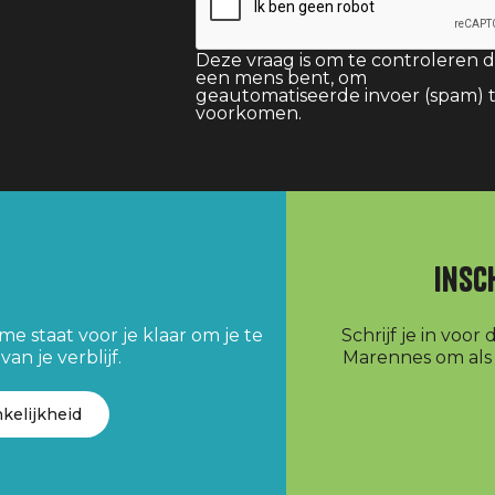
Deze vraag is om te controleren d
een mens bent, om
geautomatiseerde invoer (spam) 
voorkomen.
Insc
e staat voor je klaar om je te
Schrijf je in voo
an je verblijf.
Marennes om als e
kelijkheid