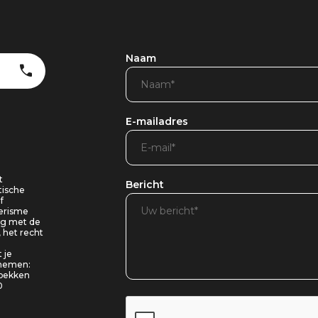
Naam
E-mailadres
t
Bericht
tische
f
oerisme
ing met de
, het recht
 je
pnemen:
 bekken
0