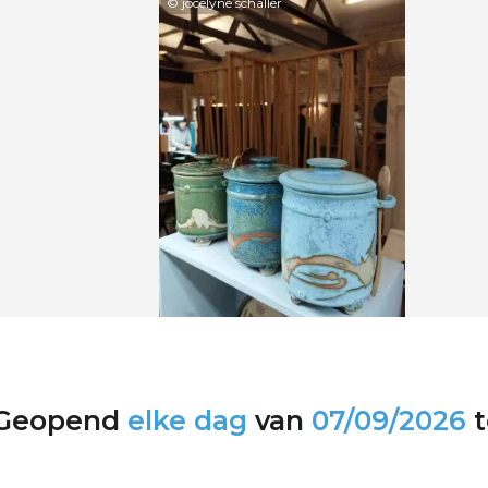
© jocelyne schaller
Geopend
elke dag
van
07/09/2026
t