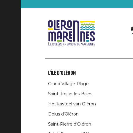
V
Î
L'île d'Oléron
Liens
Grand Village-Plage
rubriques
Saint-Trojan-les-Bains
Het kasteel van Oléron
Dolus d'Oléron
Saint-Pierre d'Oléron