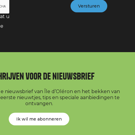
at u
te
hrijven voor de nieuwsbrief
r de nieuwsbrief van Île d’Oléron en het bekken van
erste nieuwtjes, tips en speciale aanbiedingen te
ontvangen.
Ik wil me abonneren