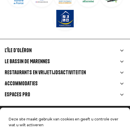
L'île d'Oléron
Liens
Le Bassin de Marennes
rubriques
Restaurants en vrijetijdsactiviteiten
Accommodaties
Espaces Pro
Home
Menu
Deze site maakt gebruik van cookies en geeft u controle over
Juridische informatie
Druk op
wat u wilt activeren
Handtoerisme