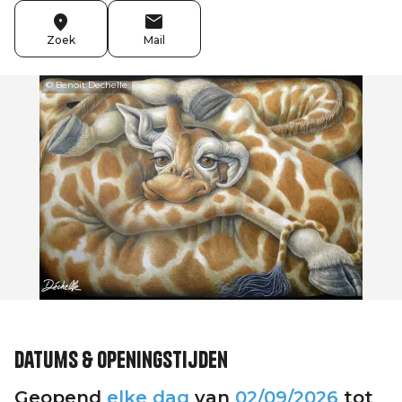
Zoek
Mail
© Benoit Dechelle
Datums & openingstijden
Geopend
elke dag
van
02/09/2026
tot