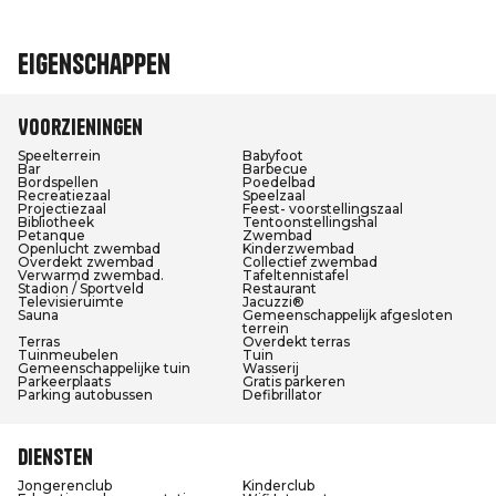
Eigenschappen
Voorzieningen
Speelterrein
Babyfoot
Bar
Barbecue
Bordspellen
Poedelbad
Recreatiezaal
Speelzaal
Projectiezaal
Feest- voorstellingszaal
Bibliotheek
Tentoonstellingshal
Petanque
Zwembad
Openlucht zwembad
Kinderzwembad
Overdekt zwembad
Collectief zwembad
Verwarmd zwembad.
Tafeltennistafel
Stadion / Sportveld
Restaurant
Televisieruimte
Jacuzzi®
Sauna
Gemeenschappelijk afgesloten
terrein
Terras
Overdekt terras
Tuinmeubelen
Tuin
Gemeenschappelijke tuin
Wasserij
Parkeerplaats
Gratis parkeren
Parking autobussen
Defibrillator
Diensten
Jongerenclub
Kinderclub