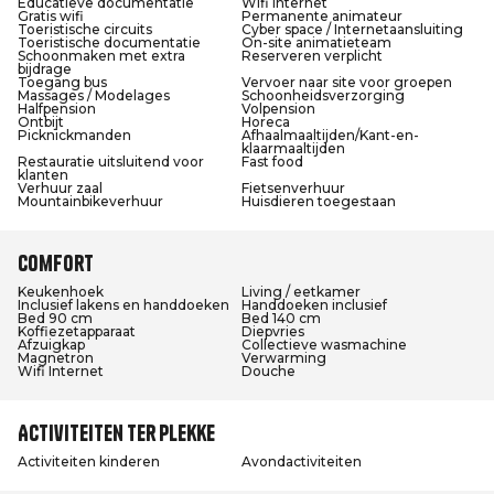
Educatieve documentatie
Wifi Internet
Gratis wifi
Permanente animateur
Toeristische circuits
Cyber space / Internetaansluiting
Toeristische documentatie
On-site animatieteam
Schoonmaken met extra
Reserveren verplicht
bijdrage
Toegang bus
Vervoer naar site voor groepen
Massages / Modelages
Schoonheidsverzorging
Halfpension
Volpension
Ontbijt
Horeca
Picknickmanden
Afhaalmaaltijden/Kant-en-
klaarmaaltijden
Restauratie uitsluitend voor
Fast food
klanten
Verhuur zaal
Fietsenverhuur
Mountainbikeverhuur
Huisdieren toegestaan
Comfort
Keukenhoek
Living / eetkamer
Inclusief lakens en handdoeken
Handdoeken inclusief
Bed 90 cm
Bed 140 cm
Koffiezetapparaat
Diepvries
Afzuigkap
Collectieve wasmachine
Magnetron
Verwarming
Wifi Internet
Douche
Activiteiten ter plekke
Activiteiten kinderen
Avondactiviteiten