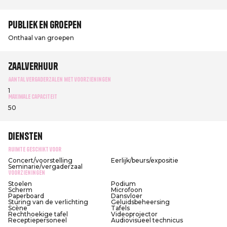
Publiek en groepen
Onthaal van groepen
Zaalverhuur
Aantal vergaderzalen met voorzieningen
1
Maximale capaciteit
50
Diensten
Ruimte geschikt voor
Concert/voorstelling
Eerlijk/beurs/expositie
Seminarie/vergaderzaal
Voorzieningen
Stoelen
Podium
Scherm
Microfoon
Paperboard
Dansvloer
Sturing van de verlichting
Geluidsbeheersing
Scène
Tafels
Rechthoekige tafel
Videoprojector
Receptiepersoneel
Audiovisueel technicus