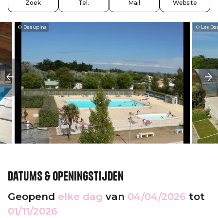
Zoek
Tel.
Mail
Website
© Beaupins
© Les Be
Datums & openingstijden
Geopend
elke dag
van
04/04/2026
tot
01/11/2026