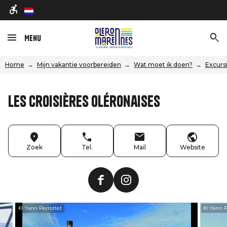
nl
Menu
Home
Mijn vakantie voorbereiden
Wat moet ik doen?
Excurs
Les Croisières Oléronaises
Zoek
Tel.
Mail
Website
© Yann Perrottet
© Yann P