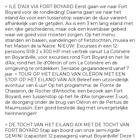
> ILE D'AIX VIA FORT BOYARD Eerst gaan we naar Fort
Boyard voor de rondleiding! Daarna gaan we naar het
eiland Aix voor een tussenstop waarvan de duur varieert
afhankelijk van de getijden. Aix is een 3 km lang eiland met
een rijke geschiedenis, maar ook een kwetsbaar gebied
waar we goed voor moeten zorgen. Op het menu:
stranden en baaien, wandelingen of fietstochten, musea en
het Maison de la Nacre. NIEUW: Excursies in een 12-
persoons RIB 2 x 300 HP met vertrek vanuit La Cotinière
en Boyardville, voor excursies rond Fort Boyard en het Ile
d'Aix, rond het Ile d'Oléron of om La Cotinière en de
omgeving te ontdekken. Sensatie gegarandeerd vanaf 7
jaar. > TOUR OP HET EILAND VAN OLÉRON MET EEN
STOP OP HET EILAND VAN AIX Beleef een uitzonderlijk
avontuur van 6 uur! Op het programma: de Pointe de
Chassiron, de Rocher d'Antioche, een bezoek aan Fort
Boyard, een tussenstop op het Ile d'Aix (ongeveer 3 uur),
de doorgang onder de brug van Oléron en de Pertuis de
Maumusson. Een goed bestede dag met onvergetelijke
herinneringen!
> DE TOCHT VAN HET EILAND AIX MET DE TOCHT VAN
FORT BOYARD Stap aan boord van onze semi-rigide
GEMINI (capaciteit 12 passagiers) vanuit Boyardville! Deze 1