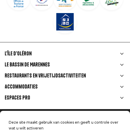
L'île d'Oléron
Liens
Le Bassin de Marennes
rubriques
Restaurants en vrijetijdsactiviteiten
Accommodaties
Espaces Pro
Home
Menu
Deze site maakt gebruik van cookies en geeft u controle over
Juridische informatie
Druk op
wat u wilt activeren