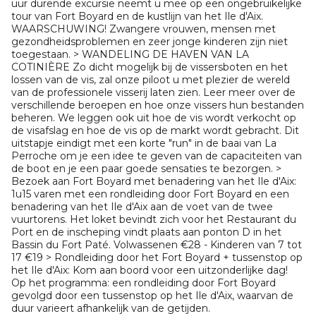
uur durende excursie neemt u mee op een ongebruikelijke
tour van Fort Boyard en de kustlijn van het Ile d'Aix.
WAARSCHUWING! Zwangere vrouwen, mensen met
gezondheidsproblemen en zeer jonge kinderen zijn niet
toegestaan. > WANDELING DE HAVEN VAN LA
COTINIÈRE Zo dicht mogelijk bij de vissersboten en het
lossen van de vis, zal onze piloot u met plezier de wereld
van de professionele visserij laten zien. Leer meer over de
verschillende beroepen en hoe onze vissers hun bestanden
beheren. We leggen ook uit hoe de vis wordt verkocht op
de visafslag en hoe de vis op de markt wordt gebracht. Dit
uitstapje eindigt met een korte "run" in de baai van La
Perroche om je een idee te geven van de capaciteiten van
de boot en je een paar goede sensaties te bezorgen. >
Bezoek aan Fort Boyard met benadering van het Ile d'Aix:
1u15 varen met een rondleiding door Fort Boyard en een
benadering van het Ile d'Aix aan de voet van de twee
vuurtorens. Het loket bevindt zich voor het Restaurant du
Port en de inscheping vindt plaats aan ponton D in het
Bassin du Fort Paté. Volwassenen €28 - Kinderen van 7 tot
17 €19 > Rondleiding door het Fort Boyard + tussenstop op
het Ile d'Aix: Kom aan boord voor een uitzonderlijke dag!
Op het programma: een rondleiding door Fort Boyard
gevolgd door een tussenstop op het Ile d'Aix, waarvan de
duur varieert afhankelijk van de getijden.