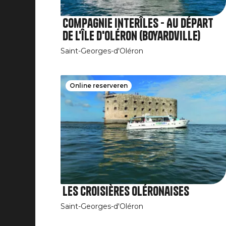
Compagnie Interîles - Au départ
de l'île d'Oléron (Boyardville)
Saint-Georges-d'Oléron
Online reserveren
Les Croisières Oléronaises
Saint-Georges-d'Oléron