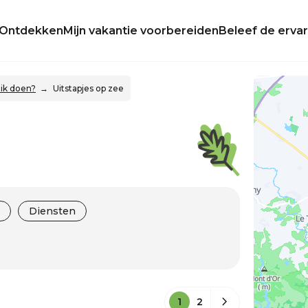
Ontdekken
Mijn vakantie voorbereiden
Beleef de ervar
ik doen?
Uitstapjes op zee
Diensten
1
2