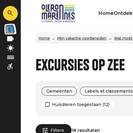
Home
Ontdek
Home
Mijn vakantie voorbereiden
Wat moet 
Excursies op zee
Gemeenten
Labels et classements
Huisdieren toegestaan (12)
Filters
18 resultaten