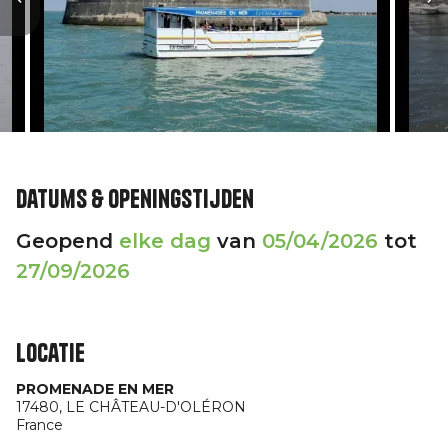
Datums & openingstijden
Geopend
elke dag
van
05/04/2026
tot
27/09/2026
Locatie
PROMENADE EN MER
17480,
LE CHÂTEAU-D'OLÉRON
France