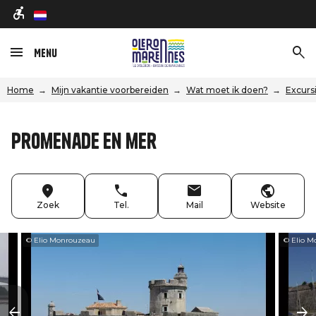
nl
Menu
Home
Mijn vakantie voorbereiden
Wat moet ik doen?
Excurs
Promenade en mer
Zoek
Tel.
Mail
Website
© Elio Monrouzeau
© Elio 