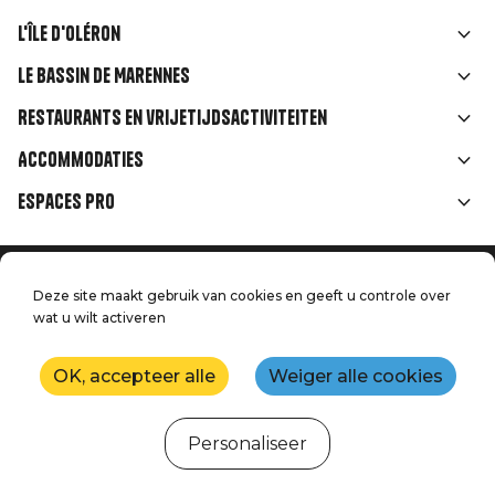
L'île d'Oléron
Liens
Le Bassin de Marennes
rubriques
Restaurants en vrijetijdsactiviteiten
Accommodaties
Espaces Pro
Home
Menu
Deze site maakt gebruik van cookies en geeft u controle over
Juridische informatie
Druk op
wat u wilt activeren
Pied
Handtoerisme
Onze kwaliteitsbeloften
Neem contact met ons op
de
OK, accepteer alle
Weiger alle cookies
Kaart
Productie: StudioJuillet
page
Personaliseer
Webcams
Weer
Getijden
Agenda