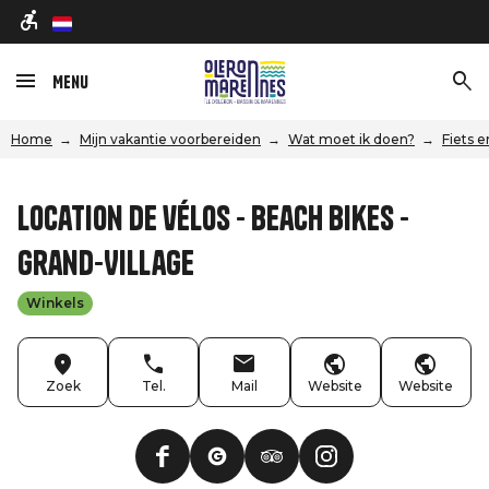
nl
Menu
Home
Mijn vakantie voorbereiden
Wat moet ik doen?
Fiets 
Location de vélos - Beach Bikes -
Grand-Village
Winkels
Zoek
Tel.
Mail
Website
Website