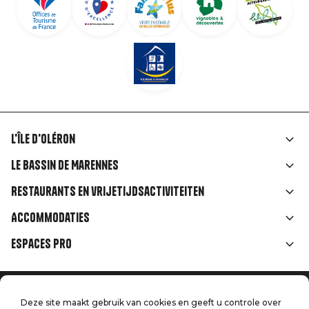
L'île d'Oléron
Liens
Le Bassin de Marennes
rubriques
Restaurants en vrijetijdsactiviteiten
Accommodaties
Espaces Pro
Home
Menu
Deze site maakt gebruik van cookies en geeft u controle over
Juridische informatie