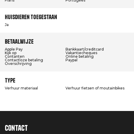
Frans
Portugees
Huisdieren toegestaan
Ja
Betaalwijze
Apple Pay
Bankkaart/creditcard
Kijk op
Vakantiecheques
Contanten
Online betaling
Contactloze betaling
Paypal
Overschrijving
Type
Verhuur materiaal
Verhuur fietsen of moutainbikes
Contact