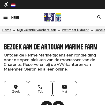
nl
Menu
Home
Mijn vakantie voorbereiden
Wat moet ik doen?
Rondle
Bezoek aan de Artouan Marine Farm
Ontdek de Ferme Marine tijdens een rondleiding
door de open plekken van de moerassen van de
Charente. Reserveren bij de VVV-kantoren van
Marennes Oléron en alleen online.
Zoek
Tel.
Mail