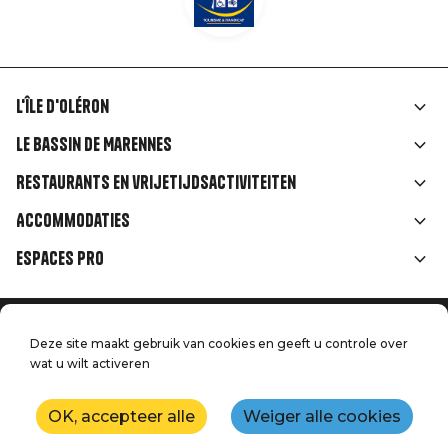
L'île d'Oléron
Liens
Le Bassin de Marennes
rubriques
Restaurants en vrijetijdsactiviteiten
Accommodaties
Espaces Pro
Home
Menu
Deze site maakt gebruik van cookies en geeft u controle over
Juridische informatie
Druk op
wat u wilt activeren
Pied
Handtoerisme
Onze kwaliteitsbeloften
Neem contact met ons op
de
OK, accepteer alle
Weiger alle cookies
Kaart
Productie: StudioJuillet