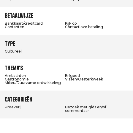
Betaalwijze
Bankkaart/creditcard
Kijk op
Contanten
Contactloze betaling
Type
Cultureel
Thema's
Ambachten
Erfgoed
Gastronomie
Vissen/Oesterkweek
Milieu/Duurzame ontwikkeling
Categorieën
Proeverij
Bezoek met gids en/of
commentaar