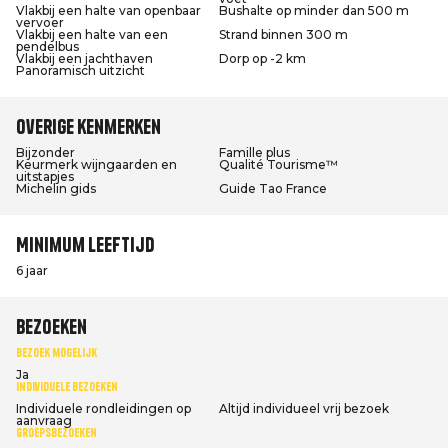
Vlakbij een halte van openbaar
Bushalte op minder dan 500 m
vervoer
Vlakbij een halte van een
Strand binnen 300 m
pendelbus
Vlakbij een jachthaven
Dorp op -2 km
Panoramisch uitzicht
Overige kenmerken
Bijzonder
Famille plus
Keurmerk wijngaarden en
Qualité Tourisme™
uitstapjes
Michelin gids
Guide Tao France
Minimum leeftijd
6 jaar
Bezoeken
Bezoek mogelijk
Ja
Individuele bezoeken
Individuele rondleidingen op
Altijd individueel vrij bezoek
aanvraag
Groepsbezoeken