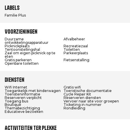
Labels
Familie Plus
Voorzieningen
Duurzame
Afvalbeheer
ontwikkelingsapparatuur
Picknickplaats
Recreatiezaal
Tentoonstellingshal
Toiletten
Zaal om eigen picknick op te
Parkeerplaats
eten
Gratis parkeren
Fietsenstalling
Openbare toiletten
Diensten
Wifi Internet
Gratis wifi
Toegankelijk met kinderwagen
Toeristische documentatie
Toeristeninformatie
Cycle Repair Kit
Reserveren verplicht
Reserveren diensten
Toegang bus
Vervoer naar site voor groepen
Boutique
Ticketing in nummer
Themabezichtiging
Rondleiding
Educatieve bezoeken
Activiteiten ter plekke