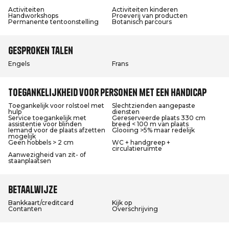
Activiteiten
Activiteiten kinderen
Handworkshops
Proeverij van producten
Permanente tentoonstelling
Botanisch parcours
Gesproken talen
Engels
Frans
Toegankelijkheid voor personen met een handicap
Toegankelijk voor rolstoel met
Slechtzienden aangepaste
hulp
diensten
Service toegankelijk met
Gereserveerde plaats 330 cm
assistentie voor blinden
breed < 100 m van plaats
Iemand voor de plaats afzetten
Glooiing >5% maar redelijk
mogelijk
Geen hobbels > 2 cm
WC + handgreep +
circulatieruimte
Aanwezigheid van zit- of
staanplaatsen
Betaalwijze
Bankkaart/creditcard
Kijk op
Contanten
Overschrijving