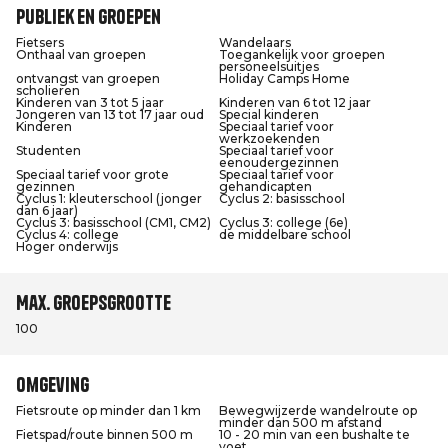
Publiek en groepen
Fietsers
Wandelaars
Onthaal van groepen
Toegankelijk voor groepen
personeelsuitjes
ontvangst van groepen
Holiday Camps Home
scholieren
Kinderen van 3 tot 5 jaar
Kinderen van 6 tot 12 jaar
Jongeren van 13 tot 17 jaar oud
Special kinderen
Kinderen
Speciaal tarief voor
werkzoekenden
Studenten
Speciaal tarief voor
eenoudergezinnen
Speciaal tarief voor grote
Speciaal tarief voor
gezinnen
gehandicapten
Cyclus 1: kleuterschool (jonger
Cyclus 2: basisschool
dan 6 jaar)
Cyclus 3: basisschool (CM1, CM2)
Cyclus 3: college (6e)
Cyclus 4: college
de middelbare school
Hoger onderwijs
Max. groepsgrootte
100
Omgeving
Fietsroute op minder dan 1 km
Bewegwijzerde wandelroute op
minder dan 500 m afstand
Fietspad/route binnen 500 m
10 - 20 min van een bushalte te
voet