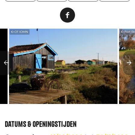
© OT IOMN
© Fort R
Datums & openingstijden