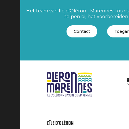
Het team van Île d’Oléron - Marennes Tourism
helpen bij het voorbereiden v
Contact
Toegan
V
Î
L'île d'Oléron