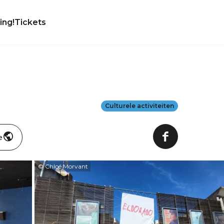
ing!
Tickets
Culturele activiteiten
e
© Chloé Morvant