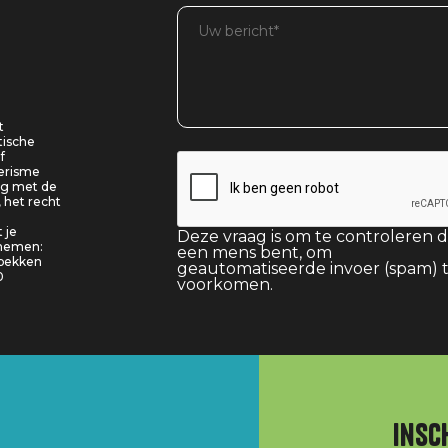
t
tische
f
oerisme
ing met de
, het recht
 je
Deze vraag is om te controleren d
pnemen:
een mens bent, om
 bekken
geautomatiseerde invoer (spam) 
0
voorkomen.
Insc