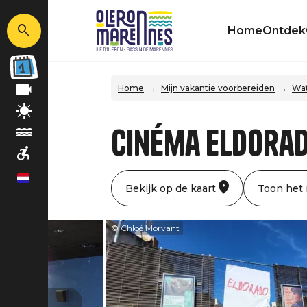
Home
Ontdek
Home
Mijn vakantie voorbereiden
Wat
Cinéma Eldora
nl
Bekijk op de kaart
Toon het
© Chloé Morvant