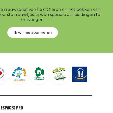
r de nieuwsbrief van Île d’Oléron en het bekken van
erste nieuwtjes, tips en speciale aanbiedingen te
ontvangen.
Ik wil me abonneren
Espaces Pro