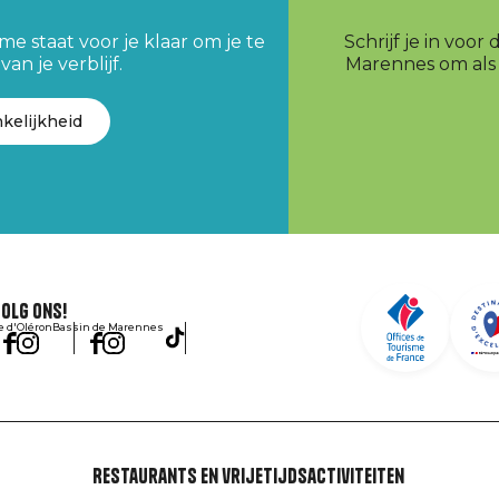
e staat voor je klaar om je te
Schrijf je in voo
an je verblijf.
Marennes om als e
kelijkheid
olg ons!
le d'Oléron
Bassin de Marennes
Restaurants en vrijetijdsactiviteiten