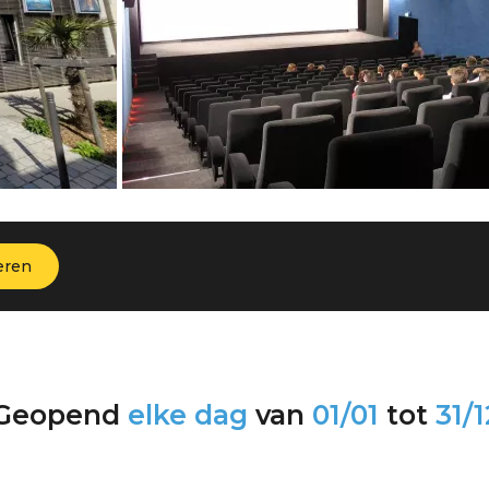
eren
Geopend
elke dag
van
01/01
tot
31/1