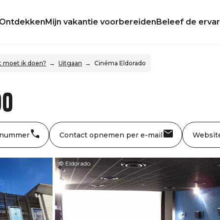
Ontdekken
Mijn vakantie voorbereiden
Beleef de ervar
 moet ik doen?
Uitgaan
Cinéma Eldorado
do
 nummer
Contact opnemen per e-mail
Websit
© Eldorado