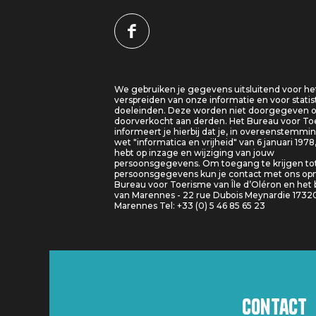
We gebruiken je gegevens uitsluitend voor he
verspreiden van onze informatie en voor statis
doeleinden. Deze worden niet doorgegeven o
doorverkocht aan derden. Het Bureau voor T
informeert je hierbij dat je, in overeenstemm
wet "informatica en vrijheid" van 6 januari 1978
hebt op inzage en wijziging van jouw
persoonsgegevens. Om toegang te krijgen tot
persoonsgegevens kun je contact met ons o
Bureau voor Toerisme van Île d’Oléron en het
van Marennes - 22 rue Dubois Meynardie 1732
Marennes Tel: +33 (0) 5 46 85 65 23
Contact