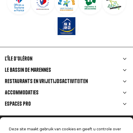
L'île d'Oléron
Liens
Le Bassin de Marennes
rubriques
Restaurants en vrijetijdsactiviteiten
Accommodaties
Espaces Pro
Home
Menu
Deze site maakt gebruik van cookies en geeft u controle over
Juridische informatie