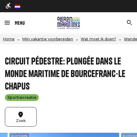
nl
Menu
Home
Mijn vakantie voorbereiden
Wat moet ik doen?
Wandel
Circuit pédestre: Plongée dans le
monde maritime de Bourcefranc-Le
Chapus
Sportrecreatie
Zoek
© OTIOMN
© OTIO