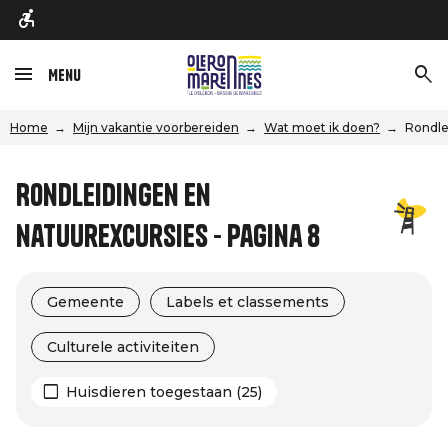
Menu
Home
Mijn vakantie voorbereiden
Wat moet ik doen?
Rondle
Rondleidingen en
natuurexcursies - Pagina 8
Gemeente
Labels et classements
Culturele activiteiten
Huisdieren toegestaan (25)