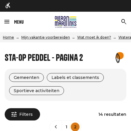
Menu
Home
Mijn vakantie voorbereiden
Wat moet ik doen?
Watera
Sta-op peddel - Pagina 2
Gemeenten
Labels et classements
Sportieve activiteiten
Filters
14 resultaten
1
2