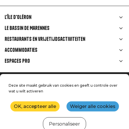
L'île d'Oléron
Liens
Le Bassin de Marennes
rubriques
Restaurants en vrijetijdsactiviteiten
Accommodaties
Espaces Pro
Home
Menu
Deze site maakt gebruik van cookies en geeft u controle over
Juridische informatie
Druk op
wat u wilt activeren
Pied
Handtoerisme
Onze kwaliteitsbeloften
Neem contact met ons op
de
OK, accepteer alle
Weiger alle cookies
Kaart
Productie: StudioJuillet
page
Personaliseer