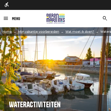
Menu
Afbeelding
Home
Mijn vakantie voorbereiden
Wat moet ik doen?
Watera
Wateractiviteiten