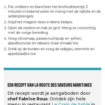
Pel, ontkiem en blancheer het knoflookteentje 3
minuten in kokend water en meng met de olijfolie en de
selderijstengels.
Snijd het magere vlees in kleine blokjes.
Open de oesters en hak ze grof. Meng ze voorzichtig
met de vorige bereiding.
Voeg citroensap, passievruchtpulp en -pitten,
appelbrunoise en tabasco (naar smaak) toe.
Schik op de borden en voeg de radijsjes, zeemirte en
appelstaafjes toe.
Een recept van La route des saveurs maritimes
Dit recept wordt je aangeboden door
chef Fabrice Roux
. Ontdek zijn hele
menu in restaurant
Le Grain de Sable
in