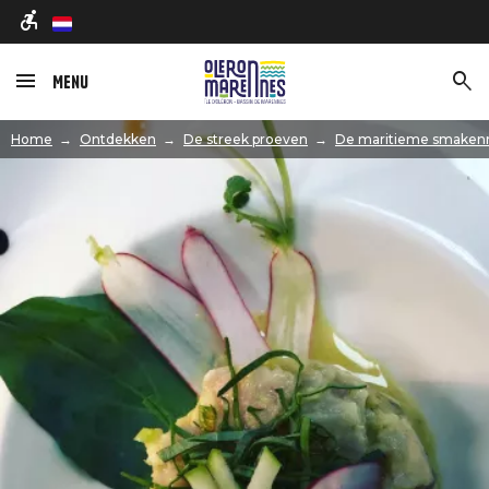
nl
Menu
Afbeelding
Home
Ontdekken
De streek proeven
De maritieme smaken