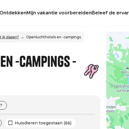
Ontdekken
Mijn vakantie voorbereiden
Beleef de ervar
 ik slapen?
Openluchthotels en -campings
en -campings -
?
Huisdieren toegestaan (66)