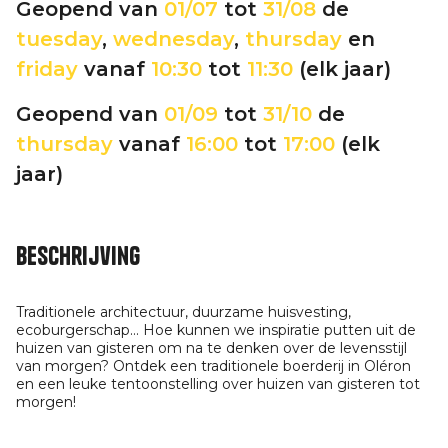
Geopend van
01/07
tot
31/08
de
tuesday
,
wednesday
,
thursday
en
friday
vanaf
10:30
tot
11:30
(elk jaar)
Geopend van
01/09
tot
31/10
de
thursday
vanaf
16:00
tot
17:00
(elk
jaar)
Beschrijving
Traditionele architectuur, duurzame huisvesting,
ecoburgerschap... Hoe kunnen we inspiratie putten uit de
huizen van gisteren om na te denken over de levensstijl
van morgen? Ontdek een traditionele boerderij in Oléron
en een leuke tentoonstelling over huizen van gisteren tot
morgen!