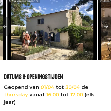
© Maison éco-paysanne
© Maison
Datums & openingstijden
Geopend van
01/04
tot
30/04
de
thursday
vanaf
16:00
tot
17:00
(elk
jaar)