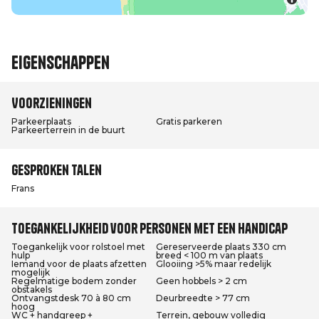
Eigenschappen
Voorzieningen
Parkeerplaats
Gratis parkeren
Parkeerterrein in de buurt
Gesproken talen
Frans
Toegankelijkheid voor personen met een handicap
Toegankelijk voor rolstoel met
Gereserveerde plaats 330 cm
hulp
breed < 100 m van plaats
Iemand voor de plaats afzetten
Glooiing >5% maar redelijk
mogelijk
Regelmatige bodem zonder
Geen hobbels > 2 cm
obstakels
Ontvangstdesk 70 à 80 cm
Deurbreedte > 77 cm
hoog
WC + handgreep +
Terrein, gebouw volledig