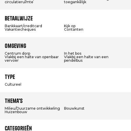
circulatieruimte
toegankelijk
Betaalwijze
Bankkaart/creditcard
Kijk op
Vakantiecheques
Contanten
Omgeving
Centrum dorp
In het bos
Vlakbij een halte van openbaar
Vlakbij een halte van een
vervoer
pendelbus
Type
Cultureel
Thema's
Milieu/Duurzame ontwikkeling
Bouwkunst
Huizenbouw
Categorieën