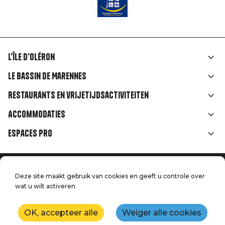
L'île d'Oléron
Liens
Le Bassin de Marennes
rubriques
Restaurants en vrijetijdsactiviteiten
Accommodaties
Espaces Pro
Home
Menu
Deze site maakt gebruik van cookies en geeft u controle over
Juridische informatie
Druk op
wat u wilt activeren
Pied
Handtoerisme
Onze kwaliteitsbeloften
Neem contact met ons op
de
OK, accepteer alle
Weiger alle cookies
Kaart
Productie: StudioJuillet