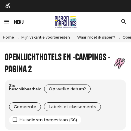
Menu
Home
Mijn vakantie voorbereiden
Waar moet ik slapen?
Open
Openluchthotels en -campings -
Pagina 2
Zie
Op welke datum?
beschikbaarheid
Gemeente
Labels et classements
Huisdieren toegestaan (66)