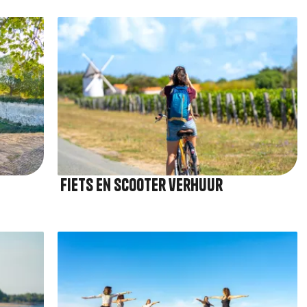
Afbeelding
Fiets en scooter verhuur
Afbeelding