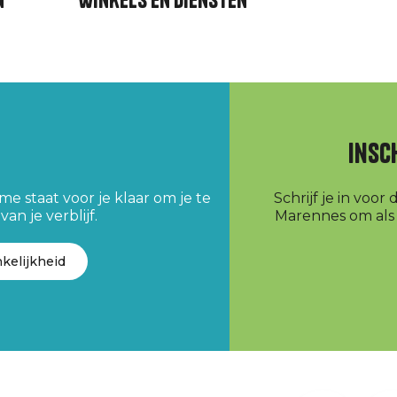
n
Winkels en diensten
Insc
e staat voor je klaar om je te
Schrijf je in voo
an je verblijf.
Marennes om als e
kelijkheid