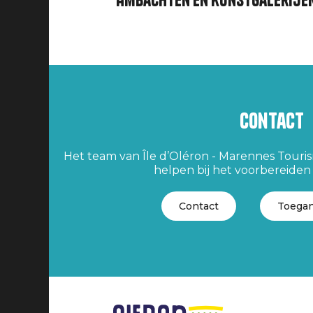
Ambachten en kunstgalerije
Contact
Het team van Île d’Oléron - Marennes Tourism
helpen bij het voorbereiden v
Contact
Toegan