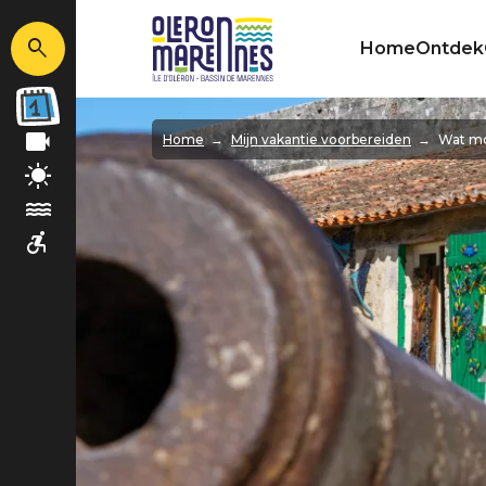
Home
Ontdek
Afbeelding
Home
Mijn vakantie voorbereiden
Wat mo