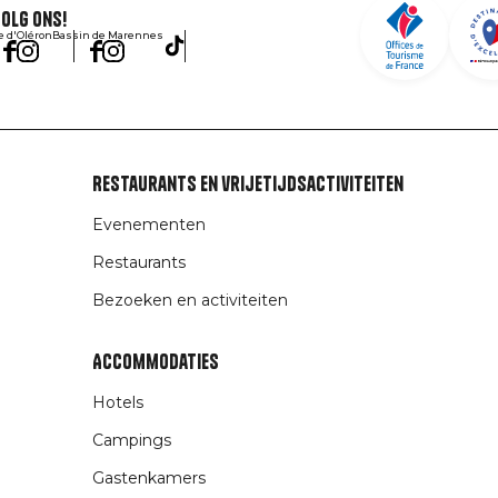
olg ons!
le d'Oléron
Bassin de Marennes
Restaurants en vrijetijdsactiviteiten
Evenementen
Restaurants
Bezoeken en activiteiten
Accommodaties
Hotels
Campings
Gastenkamers