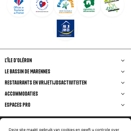
L'île d'Oléron
Liens
Le Bassin de Marennes
rubriques
Restaurants en vrijetijdsactiviteiten
Accommodaties
Espaces Pro
Home
Menu
Deze site maakt gebruik van cookies en geeft u controle over