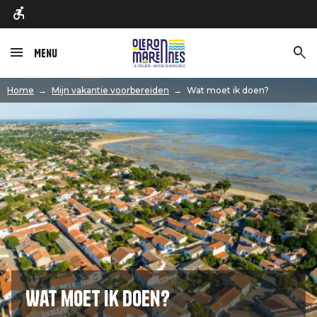
Menu
Afbeelding
Home
Mijn vakantie voorbereiden
Wat moet ik doen?
Wat moet ik doen?