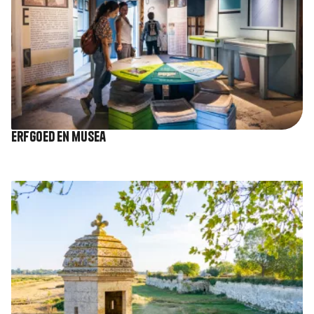
Erfgoed en musea
Afbeelding