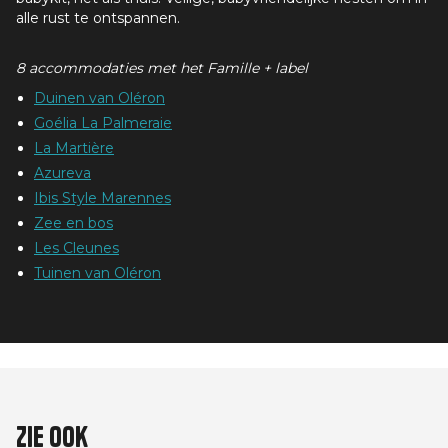
alle rust te ontspannen.
8 accommodaties met het Famille + label
Duinen van Oléron
Goélia La Palmeraie
La Martière
Azureva
Ibis Style Marennes
Zee en bos
Les Cleunes
Tuinen van Oléron
Zie ook