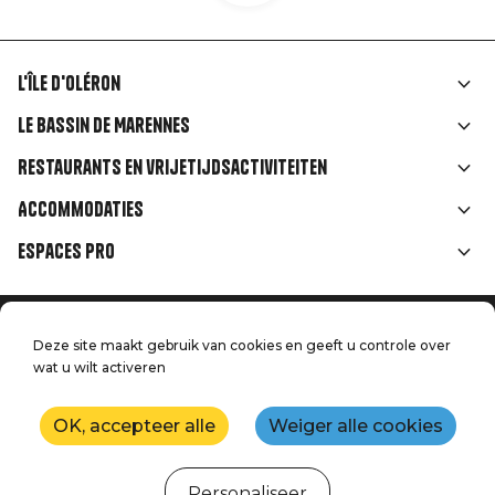
L'île d'Oléron
Liens
Le Bassin de Marennes
rubriques
Restaurants en vrijetijdsactiviteiten
Accommodaties
Espaces Pro
Home
Menu
Deze site maakt gebruik van cookies en geeft u controle over
Juridische informatie
wat u wilt activeren
Druk op
Pied
Handtoerisme
Onze kwaliteitsbeloften
Neem contact met ons op
de
OK, accepteer alle
Weiger alle cookies
Kaart
Productie: StudioJuillet
page
Personaliseer