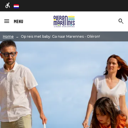
nl
Menu
Afbeelding
Home
Op reis met baby: Ga naar Marennes - Oléron!